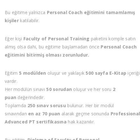
Bu eğitime yalnızca
Personal Coach eğitimini tamamlamış
kişiler
katılabilir.
Eğer kişi
Faculty of Personal Training
paketini komple satın
almış olsa dahi, bu eğitime başlamadan önce
Personal Coach
eğitimini bitirmiş olması zorunludur.
Eğitim
5 modülden
oluşur ve yaklaşık
500 sayfa E-Kitap
içeriği
vardır.
Her modülün sınavı
50 sorudan
oluşur ve her soru
2
puan
değerindedir.
Toplamda
250 sınav sorusu
bulunur. Her bir modül
sınavından
en az 70 puan
alarak geçme sonunda
Professiona
Advanced PT sertifikasına
hak kazanılır.
Bu eğitim,
Diploma of Faculty of Personal